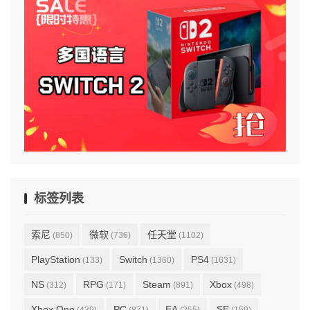
标签列表
索尼
微软
任天堂
(850)
(736)
(1102)
PlayStation
Switch
PS4
(133)
(1360)
(1631)
NS
RPG
Steam
Xbox
(312)
(171)
(891)
(498)
Xbox One
PC
EA
SE