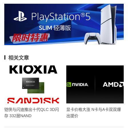
相关文章
铠侠与闪迪推出十代QLC 3D闪
显卡价格大涨 N卡与A卡双双爆
存 332层NAND
出提价