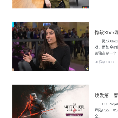
微软Xbo
微软Xbox的
戏，而如今她
否独占是一个非
微软XBOX
焕发第二春 
CD Proj
登陆PS5、X
全...