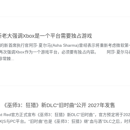
x新老大强调Xbox是一个平台需要独占游戏
新首席执行官阿莎·夏尔马(Asha Sharma)曾经表示将重新考虑微软
再次强调Xbox作为一个游戏平台，必须要有独占内容。 阿莎·夏尔马
常棘...
《巫师3：狂猎》新DLC“旧时曲”公开 2027年发售
ekt Red官方正式宣布《巫师3：狂猎》新DLC“旧时曲”，官方预定将于20
SX|S与PC平台。“旧时曲”也是《巫师3：狂猎》继“血与酒”DLC之后，