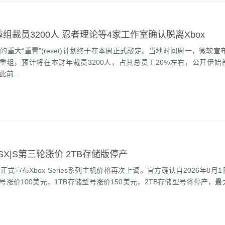
重组裁员3200人 忍者理论等4家工作室确认脱离Xbox
重大“重置”(reset)计划终于在本周正式敲定。当地时间周一，微软宣布
重组，预计将在本财年裁员3200人，占其总员工20%左右，公开伊始
前...
SX|S第三轮涨价 2TB存储版停产
式宣布Xbox Series系列主机价格再次上调。官方确认自2026年8月
型号涨价100美元，1TB存储型号涨价150美元，2TB存储型号将停产，