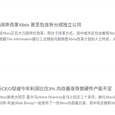
阔斧改革Xbox 甚至包含拆分成独立公司
box正在大刀阔斧的改革，而对于改革方式，其中或许还包含着将Xbo
The Information援引三位微软内部熟悉Xbox改革计划的人士所述，对
x新CEO坦诚今年利润比仅3% 内存暴涨导致硬件产能不足
x新老大阿莎·夏尔马(Asha Sharma)走马上任近三个多月，她与Xbo
·布迪(Matt Booty)一起发布了一份Xbox内部备忘录，其中坦言微软Xbo