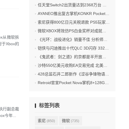
任天堂Switch2出货量达到2368万台 数字版游戏盈利占比过半
AYANEO推出复古掌机KONKR Pocket Advance 首发499起
索尼获得800亿日元关税退款 PS5玩家：买单归我 退税没份
微软XBOX将效仿PS白金奖杯对成就系统更新
x从微软拆
《光环：战役进化》销量不佳 分析师：价格太高了
于Xbox的
铠侠与闪迪推出十代QLC 3D闪存 332层NAND
《鬼武者：剑之道》的京都是半开放地图 有隐藏boss与任务
沙特550亿美元收购EA交易完成 北美游戏巨头私有化
428总监石井二郎新作《涩谷争锋物语》第二轮众筹400%达成
Retroid官宣Pocket Nova掌机8+128GB版本涨价10美元
标签列表
x执行副总裁
x今年...
索尼
微软
(850)
(735)