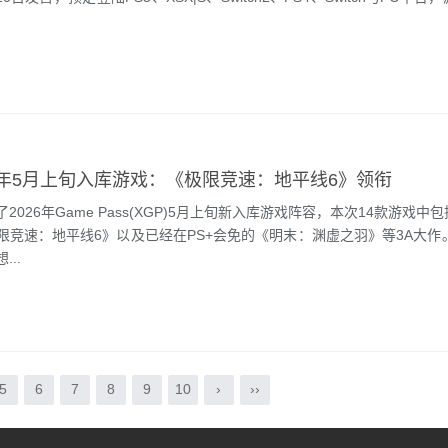
026年5月上旬入库游戏：《极限竞速：地平线6》领衔
26年Game Pass(XGP)5月上旬新入库游戏阵容，本次14款游戏中
限竞速：地平线6》以及已经在PS+会免的《明末：渊虚之羽》等3A大作
..
5
6
7
8
9
10
›
››