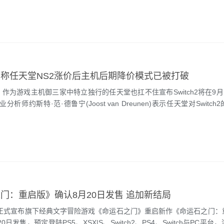
称任天堂NS2涨价后主机后期降价模式已被打破
为游戏主机御三家中特立独行的任天堂也扛不住宣布Switch2将在9月
析师约斯特·范·德鲁宁(Joost van Dreunen)表示任天堂对Switc
门：重启版》确认8月20日发售 追加新结局
正式宣布旗下经典文字冒险游戏《命运石之门》重启新作《命运石之门：
20日发售，预定登陆PS5、XSX|S、Switch2、PS4、Switch与PC平