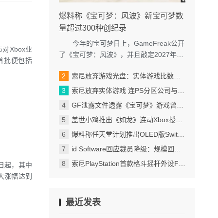
爆料称《宝可梦：风波》新宝可梦数
量超过300种创纪录
今年的宝可梦日上，GameFreak公开
对Xbox业
了《宝可梦：风波》，并且敲定2027年发
首批便包括
售。然而近半年过去了，官方却再没有放
索尼放弃游戏光盘：实体游戏比数字版游戏少赚30%
出什么《宝可梦：...
索尼放弃实体游戏 连PS分区公司与游戏发行商都没通知
GF泄露文件透露《宝可梦》游戏曾打算涨价 倒逼玩家买双版本
盖世小鸡推出《如龙》连动Xbox授权G7 Pro无线手柄
爆料称任天堂计划推出OLED版Switch2 正权衡成本
id Software回应裁员降级：规模回到2016年 仍会开发游戏
索尼PlayStation首款格斗摇杆外设FlexStrike宣布延期
1日起，其中
最大涨幅达到
最近发表