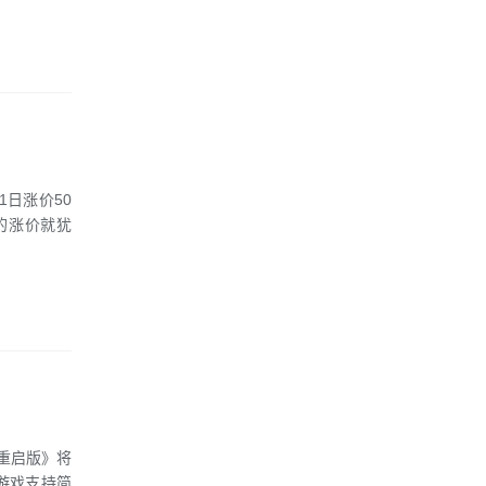
1日涨价50
h2的涨价就犹
重启版》将
台，游戏支持简