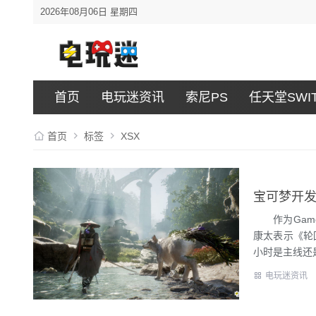
2026年08月06日 星期四
首页
电玩迷资讯
索尼PS
任天堂SWI
首页
标签
XSX
宝可梦开发
作为Game
康太表示《轮
小时是主线还是
电玩迷资讯