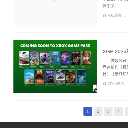
体中文...
电玩迷资讯
XGP 2
微软公开了20
竞速新作《极
日：《最终幻想.
微软XBOX
2
3
4
1