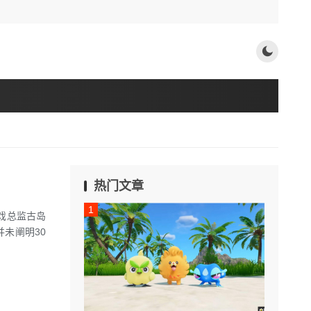
热门文章
戏总监古岛
未阐明30