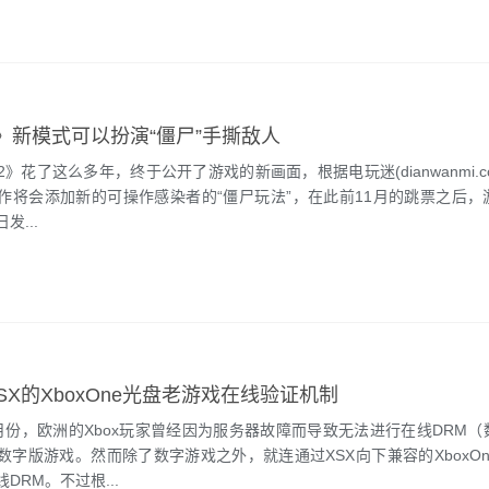
》新模式可以扮演“僵尸”手撕敌人
了这么多年，终于公开了游戏的新画面，根据电玩迷(dianwanmi.c
作将会添加新的可操作感染者的“僵尸玩法”，在此前11月的跳票之后，
发...
SX的XboxOne光盘老游戏在线验证机制
，欧洲的Xbox玩家曾经因为服务器故障而导致无法进行在线DRM（
数字版游戏。然而除了数字游戏之外，就连通过XSX向下兼容的XboxO
DRM。不过根...