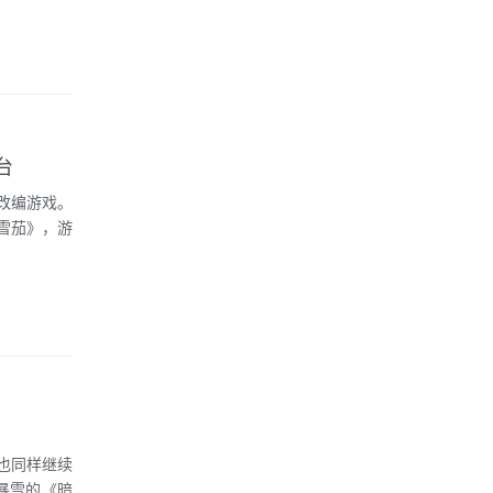
台
改编游戏。
的雪茄》，游
也同样继续
在暴雪的《暗