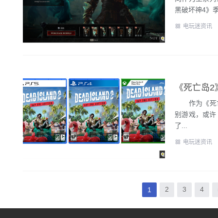
黑破坏神4》季
电玩迷资讯
《死亡岛2
作为《死亡岛2
别游戏，或许《
了...
电玩迷资讯
2
3
4
1