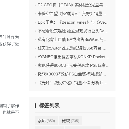
T2 CEO称《GTA6》实体版没光盘与偷跑无关 不排除以后出光盘
卡普空希望《怪物猎人：荒野》销量超越《怪物猎人：世界》
Epic周免：《Beacon Pines》与《We Were Here Together》喜加二
不想看股东嘴脸 独立游戏发行巨头Devolver计划退市私有化
同时其作为
私有化背上巨债 EA或出售BioWare与旗下IP
也获得了近
任天堂Switch2出货量达到2368万台 数字版游戏盈利占比过半
AYANEO推出复古掌机KONKR Pocket Advance 首发499起
索尼获得800亿日元关税退款 PS5玩家：买单归我 退税没份
微软XBOX将效仿PS白金奖杯对成就系统更新
《光环：战役进化》销量不佳 分析师：价格太高了
标签列表
m)编辑了解作
了，也就是不
索尼
微软
(850)
(735)