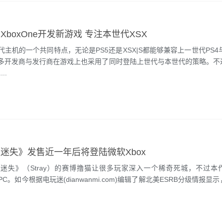
XboxOne开发新游戏 专注本世代XSX
的一个共同特点，无论是PS5还是XSX|S都能够兼容上一世代PS4与X
多开发商与发行商在游戏上也采用了同时登陆上世代与本世代的策略。不
...
迷失》发售近一年后将登陆微软Xbox
》（Stray）的赛博撸猫让很多玩家深入一个稀奇死城，不过本
ion与PC。如今根据电玩迷(dianwanmi.com)编辑了解北美ESRB分级情报