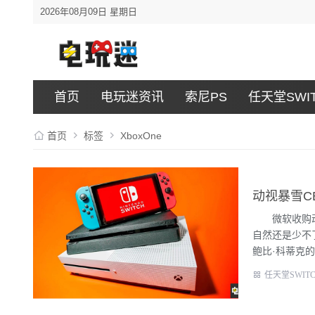
2026年08月09日 星期日
首页
电玩迷资讯
索尼PS
任天堂SWI
首页
标签
XboxOne
动视暴雪CE
微软收购动视
自然还是少不了
鲍比·科蒂克的说
任天堂SWIT