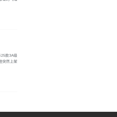
25款3A级
马逊突然上架