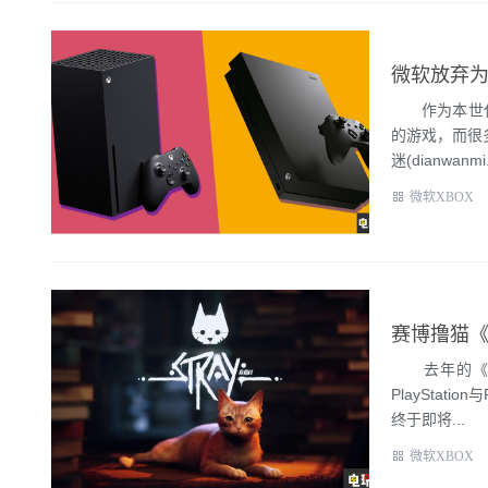
微软放弃为
作为本世代主机
的游戏，而很
迷(dianwanmi.
微软XBOX
赛博撸猫《
去年的《迷失
PlayStat
终于即将...
微软XBOX