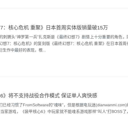
7：核心危机 重聚》日本首周实体版销量破15万
猬头“神罗第一兵”扎克斯是《最终幻想7》剧情上十分重要的角色，
幻想7：核心危机》的复刻版《最终幻想7：核心危机 重聚》在日本首周
生作中最好的表现，根...
6》将不支持战役合作模式 保证单人爽快感
惯了FromSoftware的“魂味”，但是根据电玩迷(dianwanmi.co
款当家游戏，《装甲核心6》中玩家就不能魂系游戏那样“叫人”打BOSS