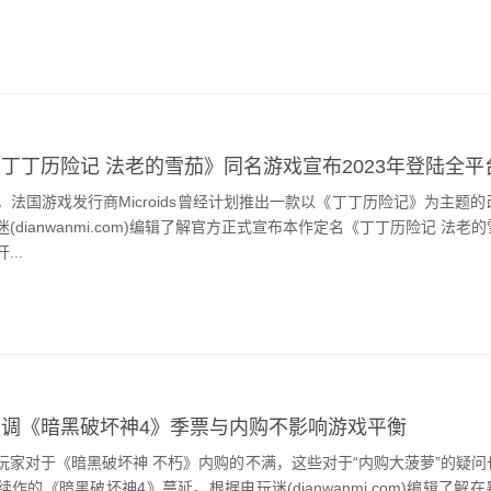
丁丁历险记 法老的雪茄》同名游戏宣布2023年登陆全平
国游戏发行商Microids曾经计划推出一款以《丁丁历险记》为主题的
(dianwanmi.com)编辑了解官方正式宣布本作定名《丁丁历险记 法老
..
调《暗黑破坏神4》季票与内购不影响游戏平衡
对于《暗黑破坏神 不朽》内购的不满，这些对于“内购大菠萝”的疑问
作的《暗黑破坏神4》蔓延。根据电玩迷(dianwanmi.com)编辑了解