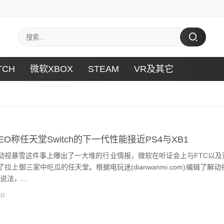
TCH
微软XBOX
STEAM
VR及其它
O称任天堂Switch的下一代性能接近PS4与XB1
暴雪这件事上曝出了一大堆的行业情报，微软在听证会上与FTC以及
拉上御三家中吃瓜的任天堂。根据电玩迷(dianwanmi.com)编辑了解动
法，...
CH