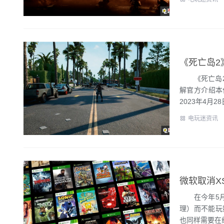
《死亡岛2
《死亡岛2》花
解官方介绍本
2023年4月28日
电玩迷资讯
微软取消X
在今年5月份
理）而不能玩
也同样需要在线