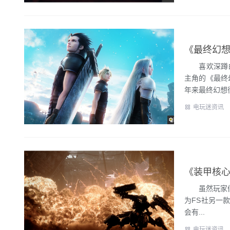
《最终幻想
喜欢深蹲的刺
主角的《最终
年来最终幻想衍
电玩迷资讯
《装甲核心
虽然玩家们已经习
为FS社另一
会有...
电玩迷资讯