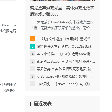
索尼放弃游戏光盘：实体游戏比数字
版游戏少赚30%
索尼放弃PlayStation实体游戏光盘的
boxOne
举措，无疑点燃了玩家们的怒火。无论任
过根据电玩
何地方索尼PlayStation只要发声，便会招
GF泄露文件透露《宝可梦》游戏曾打算涨价 倒逼玩家买双版本
来大...
爆料称任天堂计划推出OLED版Switch2 正权衡成本
盖世小鸡推出《如龙》连动Xbox授权G7 Pro无线手柄
索尼PlayStation首款格斗摇杆外设FlexStrike宣布延期
索尼放弃PS实体盘招致玩家炮轰 波及第三方厂商
id Software回应裁员降级：规模回到2016年 仍会开发游戏
Epic周免：《Nova Lands》与《纹身大亨》喜加二
作只登陆了
显示，《迷失》
最近发表