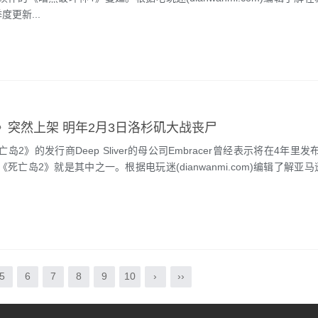
度更新...
》突然上架 明年2月3日洛杉矶大战丧尸
》的发行商Deep Sliver的母公司Embracer曾经表示将在4年里发布
死亡岛2》就是其中之一。根据电玩迷(dianwanmi.com)编辑了解亚
5
6
7
8
9
10
›
››