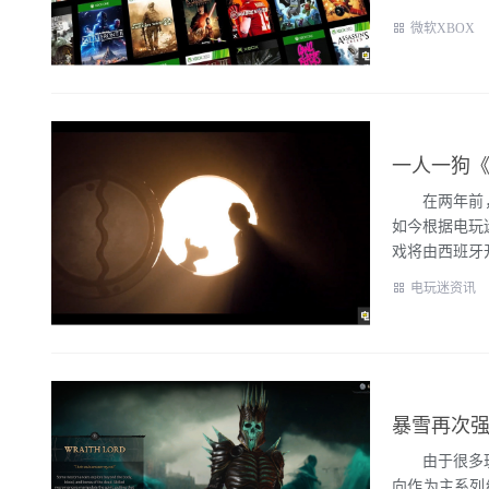
微软XBOX
一人一狗《
在两年前，法
如今根据电玩迷
戏将由西班牙开.
电玩迷资讯
暴雪再次强
由于很多玩家
向作为主系列续