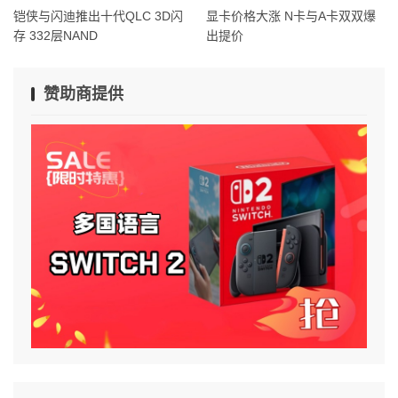
铠侠与闪迪推出十代QLC 3D闪
显卡价格大涨 N卡与A卡双双爆
存 332层NAND
出提价
赞助商提供