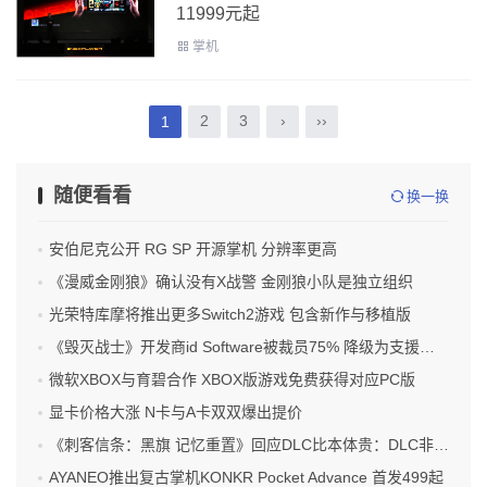
11999元起
掌机
2
3
›
››
1
随便看看
换一换
安伯尼克公开 RG SP 开源掌机 分辨率更高
《漫威金刚狼》确认没有X战警 金刚狼小队是独立组织
光荣特库摩将推出更多Switch2游戏 包含新作与移植版
《毁灭战士》开发商id Software被裁员75% 降级为支援工作室
微软XBOX与育碧合作 XBOX版游戏免费获得对应PC版
显卡价格大涨 N卡与A卡双双爆出提价
《刺客信条：黑旗 记忆重置》回应DLC比本体贵：DLC非必须
AYANEO推出复古掌机KONKR Pocket Advance 首发499起