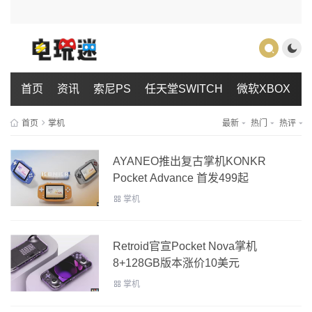
首页
资讯
索尼PS
任天堂SWITCH
微软XBOX
首页
掌机
最新
热门
热评
AYANEO推出复古掌机KONKR
Pocket Advance 首发499起
掌机
Retroid官宣Pocket Nova掌机
8+128GB版本涨价10美元
掌机