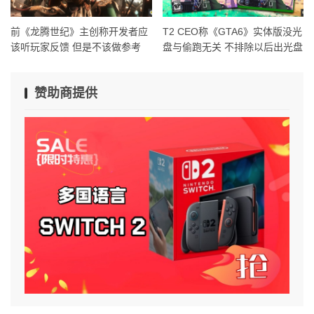
前《龙腾世纪》主创称开发者应
T2 CEO称《GTA6》实体版没光
该听玩家反馈 但是不该做参考
盘与偷跑无关 不排除以后出光盘
赞助商提供