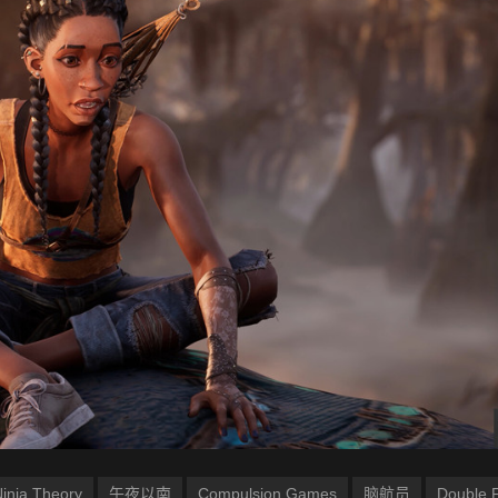
inja Theory
午夜以南
Compulsion Games
脑航员
Double 