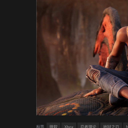
标签
微软
Xbox
忍者理论
地狱之刃
N