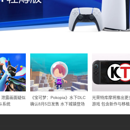
》泄露画面疑似
《宝可梦：Pokopia》水下DLC
光荣特库摩将推出更多S
斗系统
确认8月5日发售 水下城镇登场
游戏 包含新作与移植