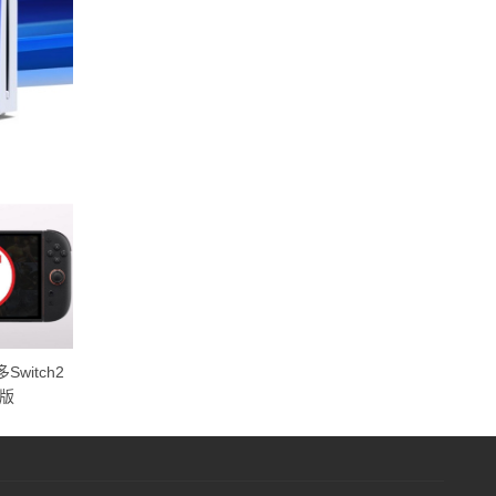
witch2
《异度神剑2》Switch2版增加新
宫本茂称任天堂游戏的成
版
异刃 焰光获得新外观
于独特创意而非“随大流”