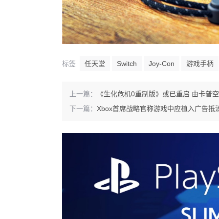
标签
任天堂
Switch
Joy-Con
游戏手柄
上一篇：
《生化危机0重制版》或已重启 由卡普
下一篇：
Xbox首席战略官称游戏中应植入广告抵