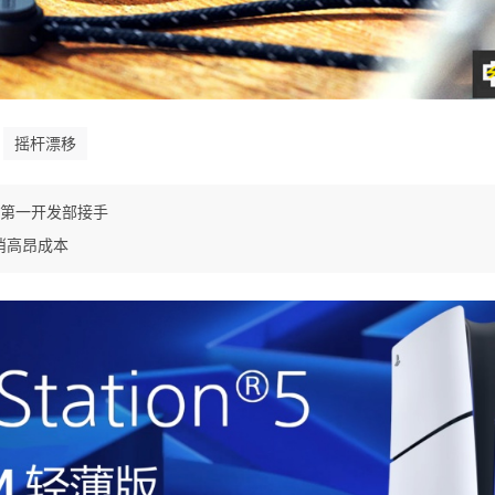
摇杆漂移
空第一开发部接手
消高昂成本