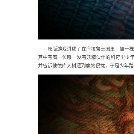
原版游戏讲述了在海拉鲁王国里，被一棵名
其中有着一位唯一没有妖精伙伴的科奇里少年
并告诉他德库大树遭到魔物侵扰，于是少年踏