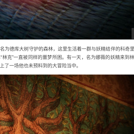
为德库大树守护的森林，这里生活着一群与妖精结伴的科奇里
“林克”一直被同样的噩梦所困。有一天，名为娜薇的妖精来到
上了一场他也未预料到的大冒险当中。