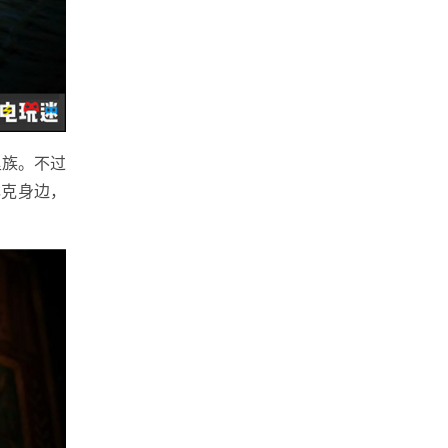
族。不过
林克身边，