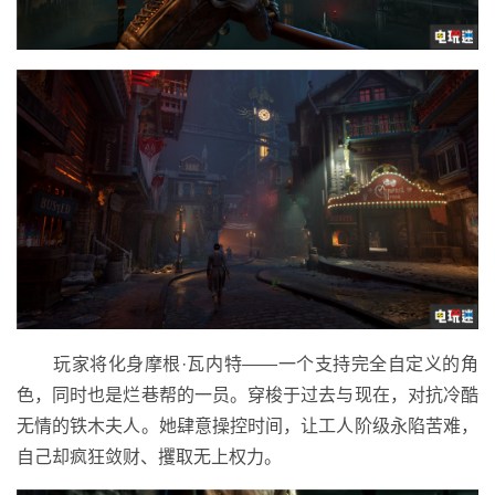
玩家将化身摩根·瓦内特——一个支持完全自定义的角
色，同时也是烂巷帮的一员。穿梭于过去与现在，对抗冷酷
无情的铁木夫人。她肆意操控时间，让工人阶级永陷苦难，
自己却疯狂敛财、攫取无上权力。