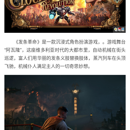
《发条革命》是一款沉浸式角色扮演游戏，。游戏舞台
“阿瓦隆”，这座维多利亚时代的大都市里，自动机械在街头
巡逻，富人们用华丽的发条义肢替换肢体，蒸汽列车在头顶
飞驰，机械仆人满足主人的一切奇思妙想。