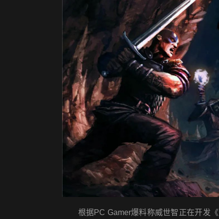
根据PC Gamer爆料称威世智正在开发