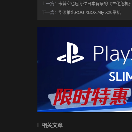
上一篇：
卡普空也思考过日本背景的《生化危机
下一篇：
华硕推出ROG XBOX Ally X20掌机
相关文章