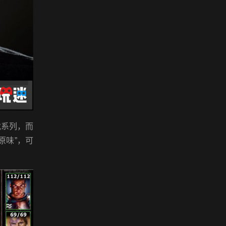
戏系列，而
原味”，可