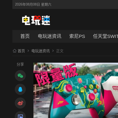
2026年08月08日 星期六
首页
电玩迷资讯
索尼PS
任天堂SWI
首页
电玩迷资讯
正文
分享