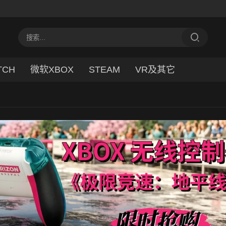
TCH
微软XBOX
STEAM
VR及其它