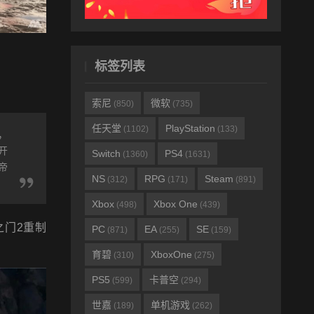
标签列表
索尼
微软
(850)
(735)
任天堂
PlayStation
(1102)
(133)
，
开
Switch
PS4
(1360)
(1631)
帝
NS
RPG
Steam
(312)
(171)
(891)
Xbox
Xbox One
(498)
(439)
门2重制
PC
EA
SE
(871)
(255)
(159)
育碧
XboxOne
(310)
(275)
PS5
卡普空
(599)
(294)
世嘉
单机游戏
(189)
(262)