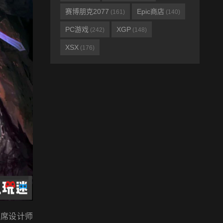
赛博朋克2077
Epic商店
(161)
(140)
PC游戏
XGP
(242)
(148)
XSX
(176)
首席设计师