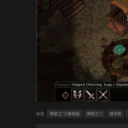
标签
博德之门2重制版
博德之门
威世智