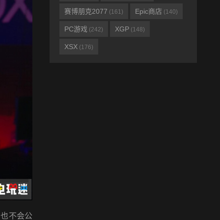
赛博朋克2077
Epic商店
(161)
(140)
PC游戏
XGP
(242)
(148)
XSX
(176)
相，也不会公