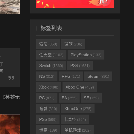
标签列表
索尼
微软
(850)
(736)
任天堂
PlayStation
(1102)
(133)
：
于
Switch
PS4
(1360)
(1631)
团
NS
RPG
Steam
(312)
(171)
(891)
Xbox
Xbox One
(498)
(439)
了《英雄无
PC
EA
SE
(871)
(255)
(159)
育碧
XboxOne
(310)
(275)
PS5
卡普空
(599)
(294)
世嘉
单机游戏
(189)
(262)