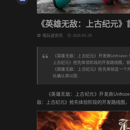
《英雄无敌：上古纪元》
电玩迷资讯
2026-05-29
《英雄无敌：上古纪元》开发商Unfrozen
上古纪元》抢先体验阶段的开发路线图，官方预计
《英雄无敌：上古纪元》抢先体验这一个
队确认将以团...
《英雄无敌：上古纪元》开发商Unfrozen
敌：上古纪元》抢先体验阶段的开发路线图，