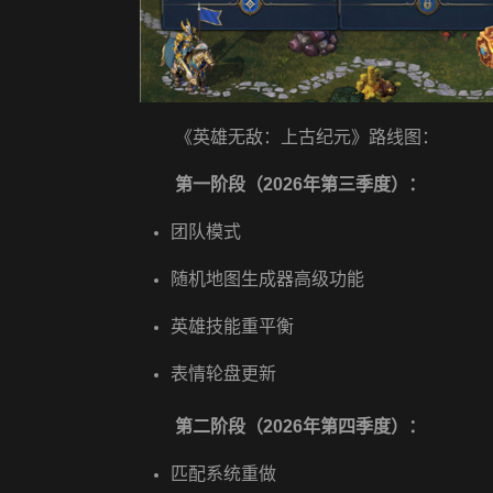
《英雄无敌：上古纪元》路线图：
第一阶段（2026年第三季度）：
团队模式
随机地图生成器高级功能
英雄技能重平衡
表情轮盘更新
第二阶段（2026年第四季度）：
匹配系统重做