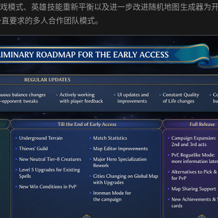
游戏模式、英雄技能重新平衡以及进一步改进随机地图生成器为
一直要求的多人合作团队模式。