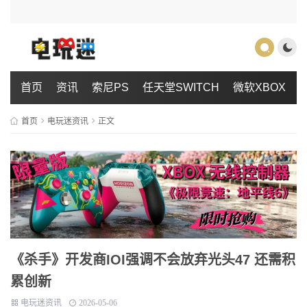
首页
资讯
索尼PS
任天堂SWITCH
微软XBOX
首页
电玩迷资讯
正文
《杀手》开发商IOI强调不会放弃光头47 还需积
累创新
电玩迷资讯
2026-05-06