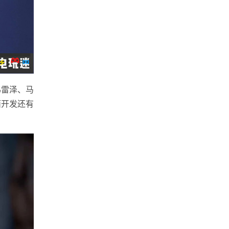
弗雷泽、马
面开发还有