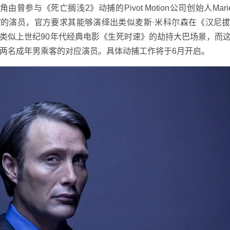
与《死亡搁浅2》动捕的Pivot Motion公司创始人Marie 
”的演员，官方要求其能够演绎出类似麦斯·米科尔森在《汉尼
类似上世纪90年代经典电影《生死时速》的劫持大巴场景，而
两名成年男乘客的对应演员。具体动捕工作将于6月开启。