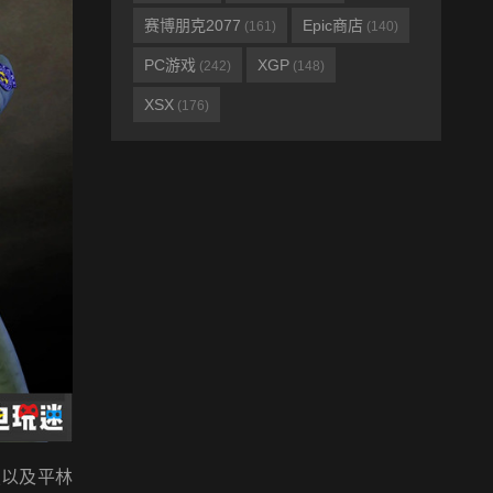
赛博朋克2077
Epic商店
(161)
(140)
PC游戏
XGP
(242)
(148)
XSX
(176)
以及平林