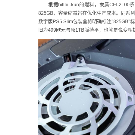
根据billbil-kun的爆料，隶属CFI-210
825GB，容量缩减旨在优化生产成本。同系列
数字版PS5 Slim包装盒将明确标注"825
旧为499欧元与原1TB版持平，也就是说变