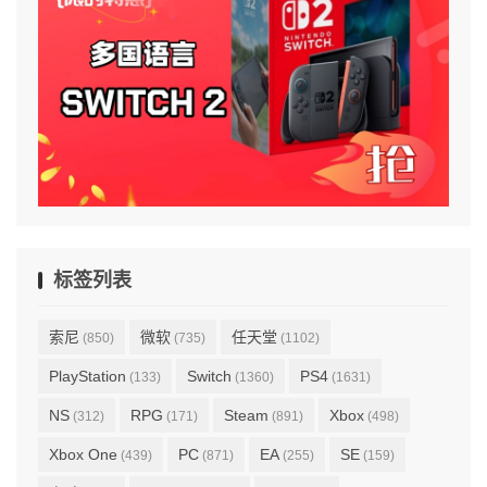
标签列表
索尼
微软
任天堂
(850)
(735)
(1102)
PlayStation
Switch
PS4
(133)
(1360)
(1631)
NS
RPG
Steam
Xbox
(312)
(171)
(891)
(498)
Xbox One
PC
EA
SE
(439)
(871)
(255)
(159)