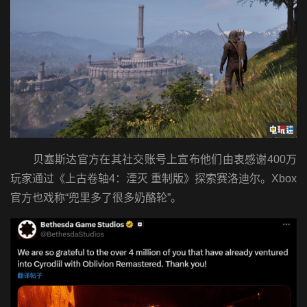
贝塞斯达官方在其社交账号上宣布他们由衷感谢400万
玩家通过《上古卷轴4：湮灭 重制版》探索赛洛迪尔。Xbox
官方也戏称“兜里多了很多奶酪轮”。