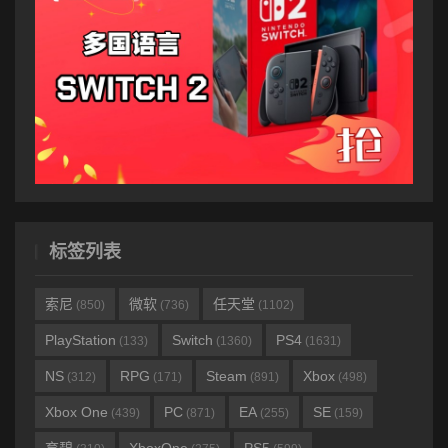
标签列表
索尼
微软
任天堂
(850)
(736)
(1102)
PlayStation
Switch
PS4
(133)
(1360)
(1631)
NS
RPG
Steam
Xbox
(312)
(171)
(891)
(498)
Xbox One
PC
EA
SE
(439)
(871)
(255)
(159)
育碧
XboxOne
PS5