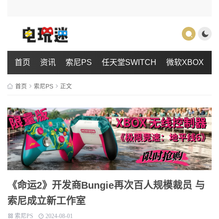
首页
资讯
索尼PS
任天堂SWITCH
微软XBOX
首页
索尼PS
正文
《命运2》开发商Bungie再次百人规模裁员 与
索尼成立新工作室
索尼PS
2024-08-01