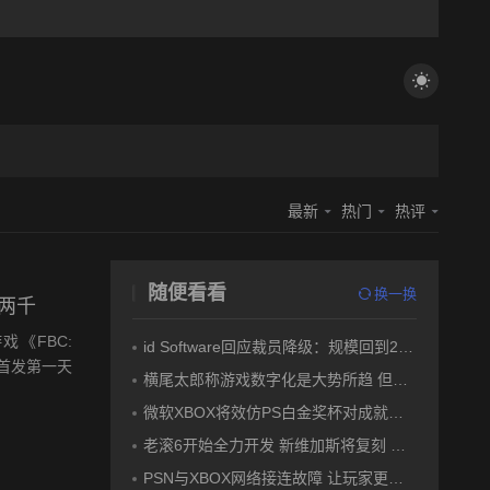
最新
热门
热评
随便看看
换一换
足两千
《FBC:
id Software回应裁员降级：规模回到2016年 仍会开发游戏
m版首发第一天
横尾太郎称游戏数字化是大势所趋 但是索尼一刀切实体版不应该
微软XBOX将效仿PS白金奖杯对成就系统更新
老滚6开始全力开发 新维加斯将复刻 黑曜石开发《辐射》新作
PSN与XBOX网络接连故障 让玩家更加质疑数字版游戏