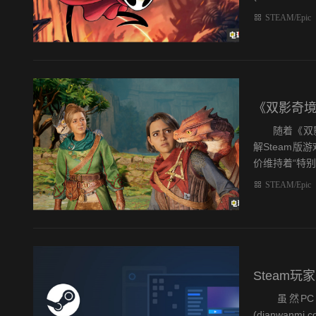
STEAM/Epic
《双影奇境
随着《双影奇境
解Steam
价维持着“特别.
STEAM/Epic
Steam玩
虽然PC游
(dianwan