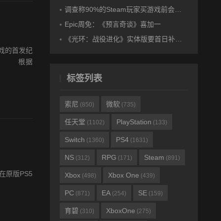
调查称90%的Steam玩家买游戏前会看玩家评价再决定
Epic周免：《预言奇谈》喜加一
《光环：战役进化》实体版要首日补丁才能玩 玩家吐槽买个“杯垫”
戏的首发纪
万份。 根据
标签列表
索尼
微软
(850)
(735)
任天堂
PlayStation
(1102)
(133)
Switch
PS4
(1360)
(1631)
NS
RPG
Steam
(312)
(171)
(891)
其在原版PS5
Xbox
Xbox One
(498)
(439)
PC
EA
SE
(871)
(254)
(159)
育碧
XboxOne
(310)
(275)