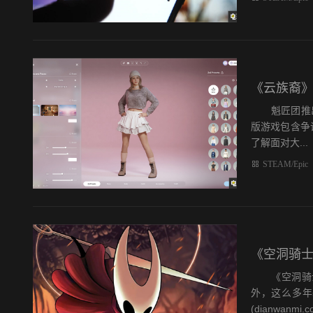
《云族裔》
魁匠团推出的
版游戏包含争议
了解面对大...
STEAM/Epic
《空洞骑士
《空洞骑士：
外，这么多年
(dianwanmi.c