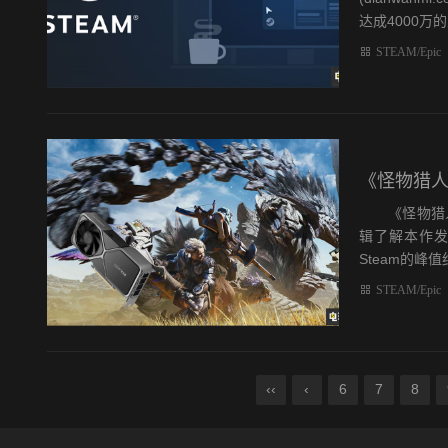
达成4000万的里
STEAM/Epic
《怪物猎人
《怪物猎人：荒
辑了解本作发
Steam的峰值纪
STEAM/Epic
‹‹
‹
6
7
8