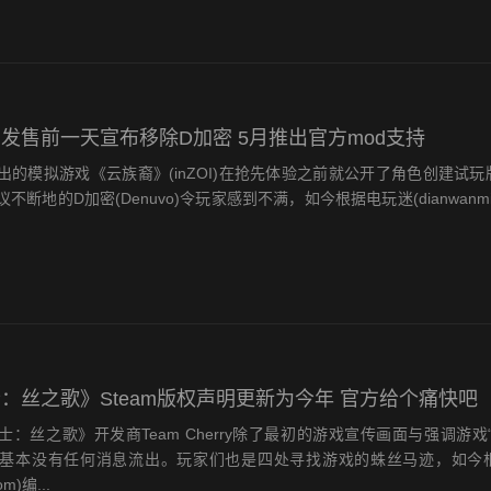
发售前一天宣布移除D加密 5月推出官方mod支持
模拟游戏《云族裔》(inZOI)在抢先体验之前就公开了角色创建试玩
不断地的D加密(Denuvo)令玩家感到不满，如今根据电玩迷(dianwanmi.
：丝之歌》Steam版权声明更新为今年 官方给个痛快吧
丝之歌》开发商Team Cherry除了最初的游戏宣传画面与强调游戏
基本没有任何消息流出。玩家们也是四处寻找游戏的蛛丝马迹，如今
om)编...