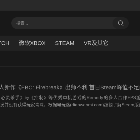
TCH
微软XBOX
STEAM
VR及其它
多人新作《FBC: Firebreak》出师不利 首日Steam峰值不
杀手》与《控制》等优秀单机游戏的Remedy的多人合作FPS游戏
k》首发并没有获得玩家青睐，根据电玩迷(dianwanmi.com)编辑了解Stea