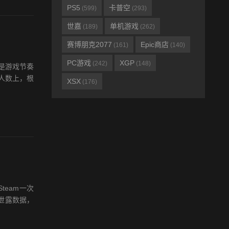
PS5
卡普空
(599)
(293)
世嘉
单机游戏
(189)
(262)
赛博朋克2077
Epic商店
(161)
(140)
PC游戏
XGP
(242)
(148)
是游戏节奏
人数上，根
XSX
(176)
team一次
认泄露数据，