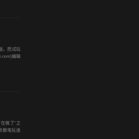
版，而试玩
com)编辑
“在做了”之
根据电玩迷