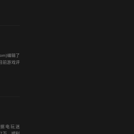
om)编辑了
发目前游戏评
根据电玩迷
027万，顺利