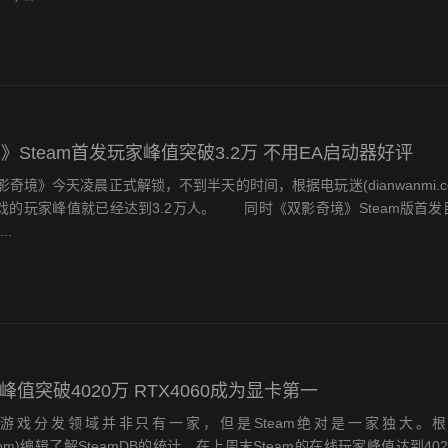
》Steam首发玩家峰值突破3.2万 不用EA启动器好评
》今天凌晨正式解锁，不到半天的时间，根据电玩迷(dianwanmi.c
版游戏的玩家峰值就已经达到3.2万人。 同时《双影奇境》Steam版首
..
家峰值突破4020万 RTX4060成为显卡第一
戏分发领域并非只有一家，但是Steam绝对是一家独大。
mi.com)编辑了解SteamDB的统计，在上周末Steam的在线玩家峰值达到4