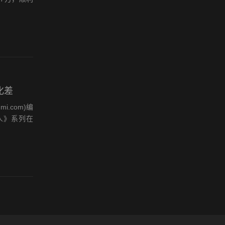
化差
.com)编
人》系列在