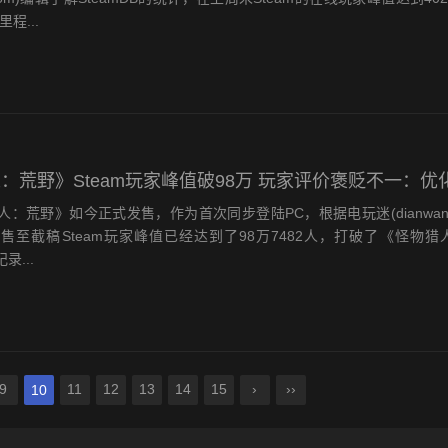
程...
：荒野》Steam玩家峰值破98万 玩家评价褒贬不一：优
野》如今正式发售，作为首次同步登陆PC，根据电玩迷(dianwanmi
售至截稿Steam玩家峰值已经达到了98万7482人，打破了《怪物猎
录...
9
11
12
13
14
15
›
››
10