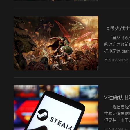
《毁灭战士
虽然《毁灭战
的改变导致前
据电玩迷(dianwa
STEAM/Epic
V社确认旧
近日曾经有消息
性验证码短信
但是并非由于St
STEAM/Epic