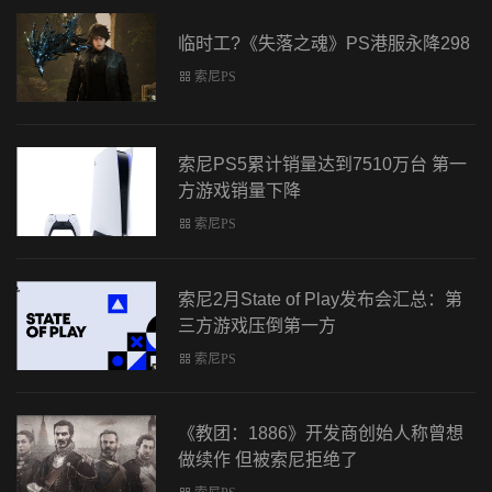
临时工?《失落之魂》PS港服永降298
索尼PS
索尼PS5累计销量达到7510万台 第一
方游戏销量下降
索尼PS
索尼2月State of Play发布会汇总：第
三方游戏压倒第一方
索尼PS
《教团：1886》开发商创始人称曾想
做续作 但被索尼拒绝了