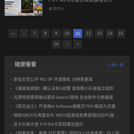
索尼PS
‹‹
‹
7
8
9
10
12
13
14
15
11
16
›
››
随便看看
换一换
安伯尼克公开 RG SP 开源掌机 分辨率更高
《漫威金刚狼》确认没有X战警 金刚狼小队是独立组织
光荣特库摩将推出更多Switch2游戏 包含新作与移植版
《毁灭战士》开发商id Software被裁员75% 降级为支援工作室
微软XBOX与育碧合作 XBOX版游戏免费获得对应PC版
显卡价格大涨 N卡与A卡双双爆出提价
《刺客信条：黑旗 记忆重置》回应DLC比本体贵：DLC非必须