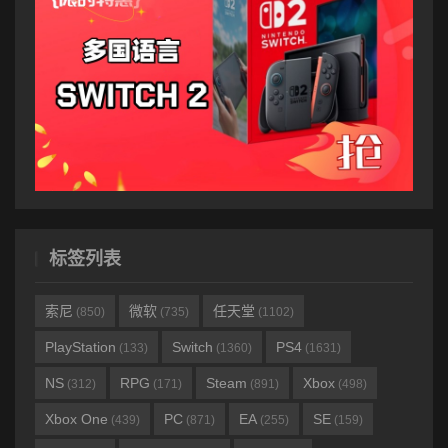
标签列表
索尼
微软
任天堂
(850)
(735)
(1102)
PlayStation
Switch
PS4
(133)
(1360)
(1631)
NS
RPG
Steam
Xbox
(312)
(171)
(891)
(498)
Xbox One
PC
EA
SE
(439)
(871)
(255)
(159)