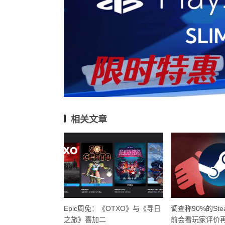
相关文章
Epic周免：《OTXO》与《寻日
调查称90%的St
之旅》喜加二
前会看玩家评价