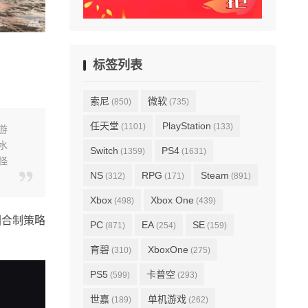
标签列表
索尼
微软
(850)
(735)
任天堂
PlayStation
(1101)
(133)
游
水
Switch
PS4
(1359)
(1631)
怪
NS
RPG
Steam
(312)
(171)
(891)
Xbox
Xbox One
(498)
(439)
回合制策略
PC
EA
SE
(871)
(254)
(159)
。
育碧
XboxOne
(310)
(275)
PS5
卡普空
(599)
(293)
世嘉
单机游戏
(189)
(262)