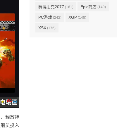
赛博朋克2077
Epic商店
(161)
(140)
PC游戏
XGP
(242)
(148)
XSX
(176)
域，释放神
领船员投入