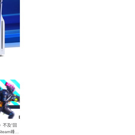
》不及“回
统计显示Steam新游戏中AI换皮
Steam公开2027年上半
team峰值
趋势严重
时间表 还有绵羊游戏节