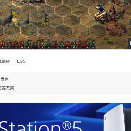
游戏商店
EGS
季发售
没罪恶感