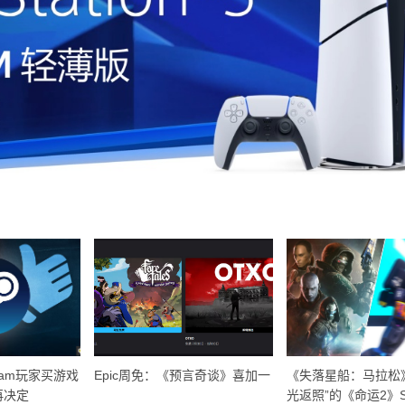
eam玩家买游戏
Epic周免：《预言奇谈》喜加一
《失落星船：马拉松
再决定
光返照”的《命运2》S