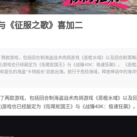
》与《征服之歌》喜加二
)送出了两款游戏，包括回合制海盗战术肉鸽游戏《恶棍水域》以及回合制策略
8日)游戏也已经敲定为《衔尾蛇国王》与《战锤40K：极速狂飙》。 《恶棍
和复仇的海盗“卡特船长”启航出海。航行于危险海域，释放神话中的海洋
送出了两款游戏，包括回合制海盗战术肉鸽游戏《恶棍水域》以及
日)游戏也已经敲定为《衔尾蛇国王》与《战锤40K：极速狂飙》