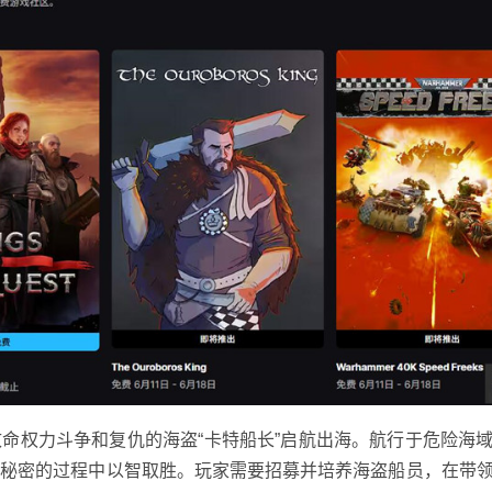
权力斗争和复仇的海盗“卡特船长”启航出海。航行于危险海
黑秘密的过程中以智取胜。玩家需要招募并培养海盗船员，在带