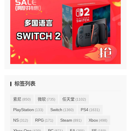
标签列表
索尼
微软
任天堂
(850)
(735)
(1102)
PlayStation
Switch
PS4
(133)
(1360)
(1631)
NS
RPG
Steam
Xbox
(312)
(171)
(891)
(498)
Xbox One
PC
EA
SE
(439)
(871)
(255)
(159)