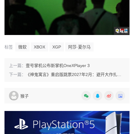
标签
微软
XBOX
XGP
阿莎·夏尔马
上一篇：
壹号掌机公布新掌机OneXPlayer 3
下一篇：
《神鬼寓言》重启版跳票2027年2月：避开大作扎堆的2026年
猴子