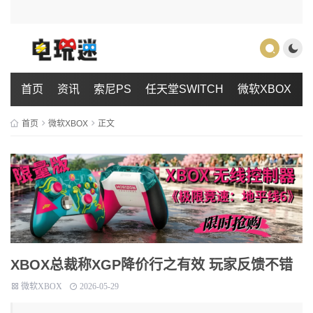
首页
资讯
索尼PS
任天堂SWITCH
微软XBOX
首页
微软XBOX
正文
XBOX总裁称XGP降价行之有效 玩家反馈不错
微软XBOX
2026-05-29