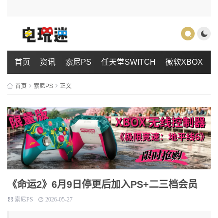
首页
资讯
索尼PS
任天堂SWITCH
微软XBOX
首页
索尼PS
正文
《命运2》6月9日停更后加入PS+二三档会员
索尼PS
2026-05-27