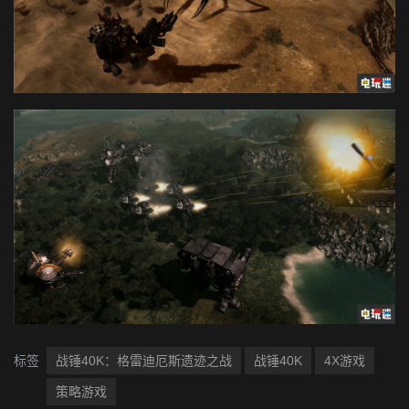
标签
战锤40K：格雷迪厄斯遗迹之战
战锤40K
4X游戏
策略游戏