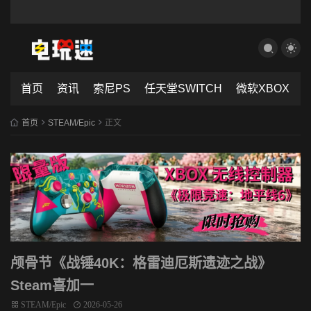
首页
资讯
索尼PS
任天堂SWITCH
微软XBOX
首页
STEAM/Epic
正文
颅骨节《战锤40K：格雷迪厄斯遗迹之战》
Steam喜加一
STEAM/Epic
2026-05-26